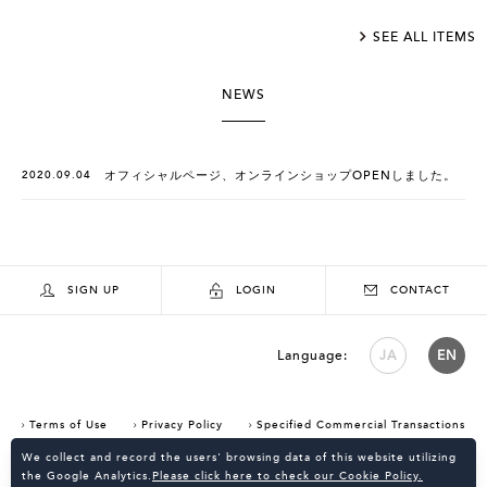
SEE ALL ITEMS
NEWS
2020.09.04
オフィシャルページ、オンラインショップOPENしました。
SIGN UP
LOGIN
CONTACT
Language:
JA
EN
Terms of Use
Privacy Policy
Specified Commercial Transactions
Consent Confirmation for Use of Cookies
We collect and record the users' browsing data of this website utilizing
the Google Analytics.
Please click here to check our Cookie Policy.