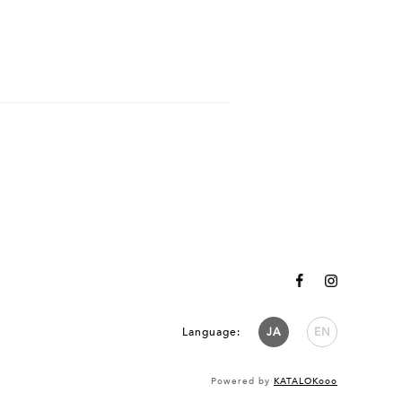
Language:
JA
EN
Powered by
KATALOKooo