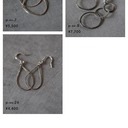
p-sv-7
p-sv-8
¥5,500
¥7,700
p-sv-24
¥4,400